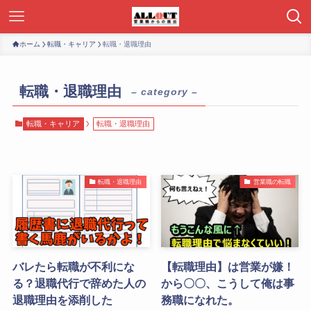
ホーム
転職・キャリア
転職・退職理由
転職・退職理由
– category –
転職・キャリア
転職・退職理由
転職・退職理由
営業職の転職
バレたら転職が不利にな
【転職理由】は営業が嫌！
る？退職代行で辞めた人の
から〇〇、こうして俺は事
退職理由を添削した
務職になれた。