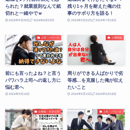
られた？就業規則なんて紙
残り1ヶ月を耐えた俺の仕
切れと一緒やでｗ
事のサボり方を語る！
2024年5月26日
2024年8月25日
2024年5月22日
2024年7月19日
上司・パワハラ
人間関係
前にも言ったよね？と言う
周りができる人ばかりで劣
パワハラ上司への返し方に
等感…を克服した俺が伝え
悩む君へ
たいこと
2024年5月19日
2024年5月15日
2024年5月18日
仕事術・サボり方
上司・パワハラ