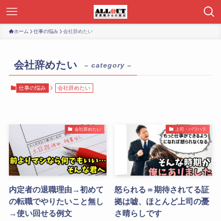
ホーム
仕事の悩み
会社辞めたい
会社辞めたい
– category –
仕事の悩み
会社辞めたい
会社辞めたい
上司・パワハラ
内定者の退職理由→初めて
怒られる＝期待されてる証
の転職でやりたいこと無し
拠は嘘、ほとんど上司の憂
→使い回せる例文
さ晴らしです