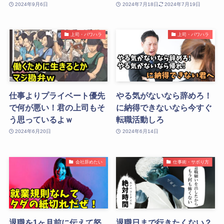
2024年9月6日
2024年7月18日
2024年7月19日
上司・パワハラ
上司・パワハラ
仕事よりプライベート優先
やる気がないなら辞めろ！
で何が悪い！君の上司もそ
に納得できないなら今すぐ
う思っているよｗ
転職活動しろ
2024年6月20日
2024年6月14日
会社辞めたい
仕事術・サボり方
退職を1ヶ月前に伝えて怒
退職日まで行きたくない？