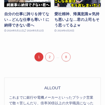
自分の仕事に誇りを持てな
愛社精神、帰属意識ｗ気持
い→どんな仕事も尊い！に
ち悪いよな…君の上司もそ
納得できない君へ
う思ってるよｗ
2024年5月11日
2024年5月12日
2024年4月20日
1
2
...
8
ALLOUT
これまでに銀行や電機メーカーといったブラック営業
で散々苦しんだり、倍率30倍以上の大学職員になった