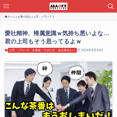
ホーム
仕事の悩み
上司・パワハラ
愛社精神、帰属意識ｗ気持ち悪いよな…
君の上司もそう思ってるよｗ
2024年4月20日
上司・パワハラ
仕事術・サボり方
会社辞めたい