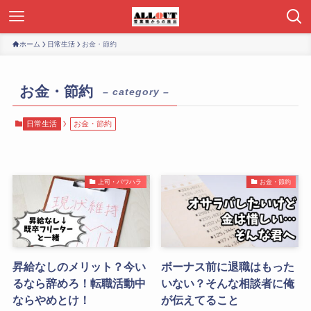
ホーム
日常生活
お金・節約
お金・節約
– category –
日常生活
お金・節約
上司・パワハラ
お金・節約
昇給なしのメリット？今い
ボーナス前に退職はもった
るなら辞めろ！転職活動中
いない？そんな相談者に俺
ならやめとけ！
が伝えてること