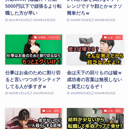
5000円以下で頑張るより転
レンジでドヤ顔とかｗクソ
職した方が早い
簡単だろｗ
2021年5月10日
2023年10月22日
2020年7月28日
2024年4月15日
仕事術・サボり方
お金・節約
仕事はお金のために割り切
金は天下の回りものは嘘ｗ
ると言いつつボランティア
成功者の言葉は無視しない
してる人が多すぎｗ
と貧乏になるぞ！
2020年1月11日
2021年6月22日
2019年8月18日
2024年4月15日
お金・節約
お金・節約