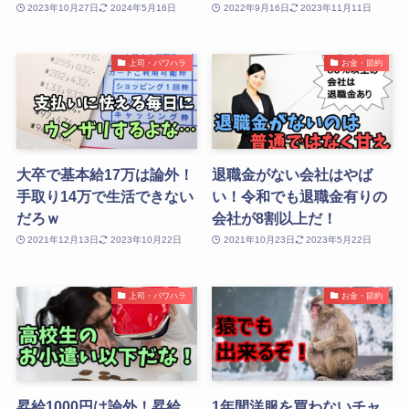
2023年10月27日
2024年5月16日
2022年9月16日
2023年11月11日
上司・パワハラ
お金・節約
大卒で基本給17万は論外！
退職金がない会社はやば
手取り14万で生活できない
い！令和でも退職金有りの
だろｗ
会社が8割以上だ！
2021年12月13日
2023年10月22日
2021年10月23日
2023年5月22日
上司・パワハラ
お金・節約
昇給1000円は論外！昇給
1年間洋服を買わないチャ