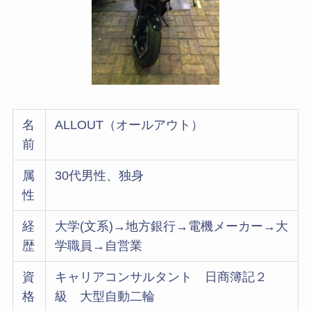
名
ALLOUT（オールアウト）
前
属
30代男性、独身
性
経
大学(文系)→地方銀行→電機メーカー→大
歴
学職員→自営業
資
キャリアコンサルタント 日商簿記２
格
級 大型自動二輪