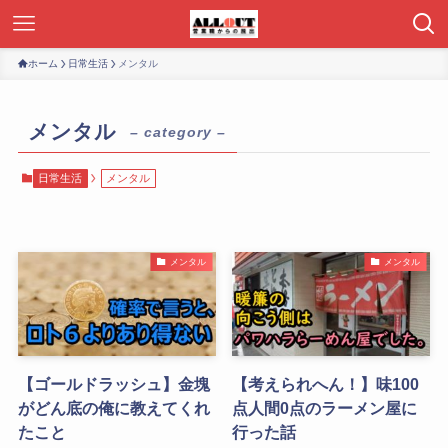
ホーム
日常生活
メンタル
メンタル
– category –
日常生活
メンタル
メンタル
メンタル
【ゴールドラッシュ】金塊
【考えられへん！】味100
がどん底の俺に教えてくれ
点人間0点のラーメン屋に
たこと
行った話