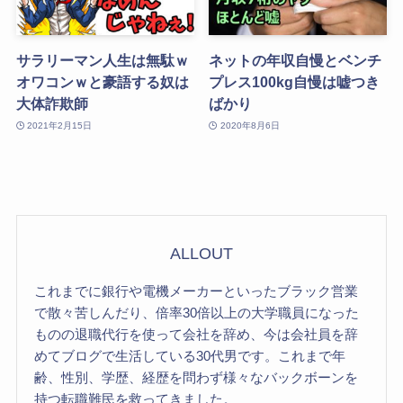
サラリーマン人生は無駄ｗ
ネットの年収自慢とベンチ
オワコンｗと豪語する奴は
プレス100kg自慢は嘘つき
大体詐欺師
ばかり
2021年2月15日
2020年8月6日
ALLOUT
これまでに銀行や電機メーカーといったブラック営業
で散々苦しんだり、倍率30倍以上の大学職員になった
ものの退職代行を使って会社を辞め、今は会社員を辞
めてブログで生活している30代男です。これまで年
齢、性別、学歴、経歴を問わず様々なバックボーンを
持つ転職難民を救ってきました。