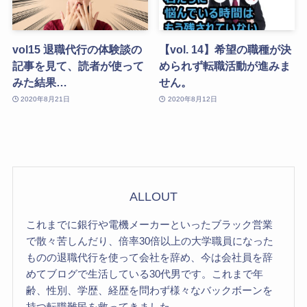
vol15 退職代行の体験談の
【vol. 14】希望の職種が決
記事を見て、読者が使って
められず転職活動が進みま
みた結果…
せん。
2020年8月21日
2020年8月12日
ALLOUT
これまでに銀行や電機メーカーといったブラック営業
で散々苦しんだり、倍率30倍以上の大学職員になった
ものの退職代行を使って会社を辞め、今は会社員を辞
めてブログで生活している30代男です。これまで年
齢、性別、学歴、経歴を問わず様々なバックボーンを
持つ転職難民を救ってきました。