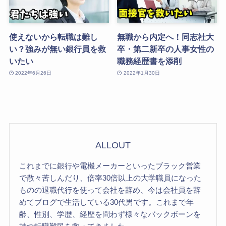
使えないから転職は難し
無職から内定へ！同志社大
い？強みが無い銀行員を救
卒・第二新卒の人事女性の
いたい
職務経歴書を添削
2022年6月26日
2022年1月30日
ALLOUT
これまでに銀行や電機メーカーといったブラック営業
で散々苦しんだり、倍率30倍以上の大学職員になった
ものの退職代行を使って会社を辞め、今は会社員を辞
めてブログで生活している30代男です。これまで年
齢、性別、学歴、経歴を問わず様々なバックボーンを