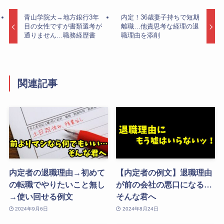
青山学院大→地方銀行3年
内定！36歳妻子持ちで短期
目の女性ですが書類選考が
離職…他責思考な経理の退
通りません…職務経歴書
職理由を添削
関連記事
内定者の退職理由→初めて
【内定者の例文】退職理由
の転職でやりたいこと無し
が前の会社の悪口になる…
→使い回せる例文
そんな君へ
2024年9月6日
2024年8月24日