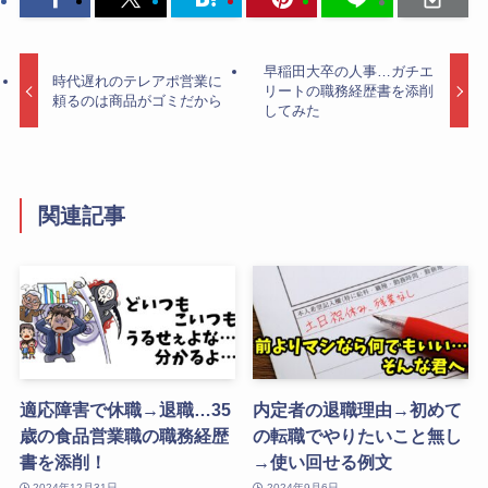
早稲田大卒の人事…ガチエ
時代遅れのテレアポ営業に
リートの職務経歴書を添削
頼るのは商品がゴミだから
してみた
関連記事
適応障害で休職→退職…35
内定者の退職理由→初めて
歳の食品営業職の職務経歴
の転職でやりたいこと無し
書を添削！
→使い回せる例文
2024年12月31日
2024年9月6日