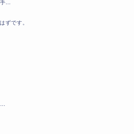
手…
はずです。
…