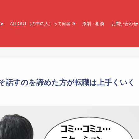
ム
ALLOUT（の中の人）って何者？
添削・相談
お問い合わせ
そ話すのを諦めた方が転職は上手くいく