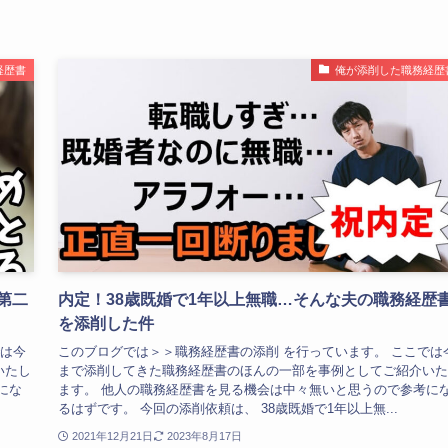
経歴書
俺が添削した職務経歴
第二
内定！38歳既婚で1年以上無職…そんな夫の職務経歴
を添削した件
では今
このブログでは＞＞職務経歴書の添削 を行っています。 ここでは
いたし
まで添削してきた職務経歴書のほんの一部を事例としてご紹介いた
にな
ます。 他人の職務経歴書を見る機会は中々無いと思うので参考に
るはずです。 今回の添削依頼は、 38歳既婚で1年以上無...
2021年12月21日
2023年8月17日