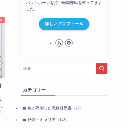
バックボーンを持つ転職難民を救ってきま
した。
書
詳しいプロフィール
書
カテゴリー
今
し
俺が添削した職務経歴書
(22)
な
転職・キャリア
(148)