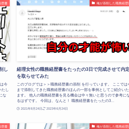
経歴書
俺が添削した職務経歴
削し
経理女性の職務経歴書をたったの3日で完成させて内
を取らせてみた
では今
このブログでは＞＞職務経歴書の添削 を行っています。 ここでは
いたし
まで添削してきた職務経歴書のほんの一部を事例としてご紹介いた
にな
ます。 他人の職務経歴書を見る機会は中々無いと思うので参考に
るはずです。 今回は、なんと！ 職務経歴書をたったの3...
2021年8月24日
2023年6月24日
経歴書
俺が添削した職務経歴