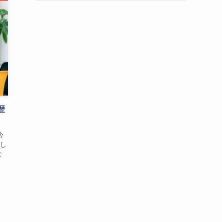
歴
今
し
な