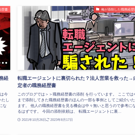
経歴書
俺が添削した職務経歴
務経
転職エージェントに裏切られた？法人営業を救った→
定者の職務経歴書
では今
このブログでは＞＞職務経歴書の添削 を行っています。 ここでは
いたし
まで添削してきた職務経歴書のほんの一部を事例としてご紹介いた
にな
ます。 他人の職務経歴書を見る機会は中々無いと思うので参考に
るはずです。 今回の添削依頼は、 転職エージェントに裏...
2021年10月26日
2023年8月17日