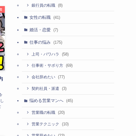
(8)
銀行員の転職
書
女性の転職
(41)
婚活・恋愛
(7)
仕事の悩み
(175)
(58)
上司・パワハラ
(69)
仕事術・サボり方
(77)
会社辞めたい
内
(3)
契約社員・派遣
今
悩める営業マンへ
し
(45)
な
(20)
営業職の転職
(10)
営業テクニック
(23)
営業辞めたい