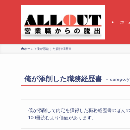
ホー
ホーム
俺が添削した職務経歴書
俺が添削した職務経歴書
– category
僕が添削して内定を獲得した職務経歴書のほん
100冊読むより価値があります。