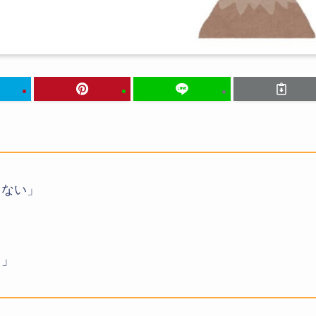
らない」
」
？」