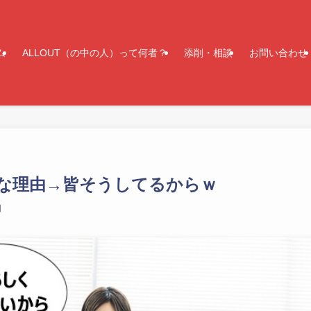
ム
ALLOUT（の中の人）って何者？
添削・相談
お問い合わせ
な理由→皆そうしてるからｗ
日