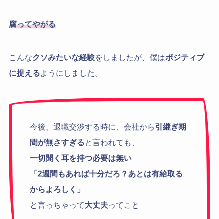
腐ってやがる
こんな
クソみたいな経験
をしましたが、僕は
ポジティブ
に捉える
ようにしました。
今後、退職交渉する時に、会社から
引継ぎ期
間が無さすぎる
と言われても、
一切聞く耳を持つ必要は無い
「2週間もあれば十分だろ？あとは有給取る
からよろしく」
と言っちゃって
大丈夫
ってこと