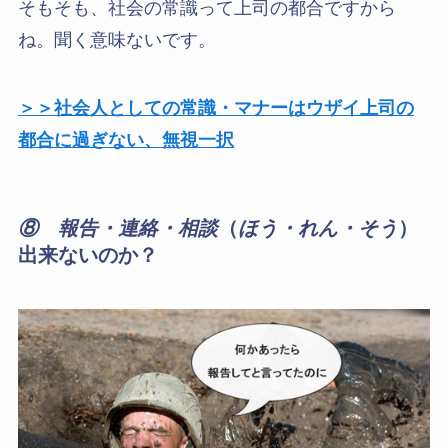
そもそも、社会の常識って上司の都合ですから
ね。聞く意味ないです。
＞＞社会人としての常識・マナーはウザイ上司の
都合に過ぎない、無視一択
⑧ 報告・連絡・相談
（
ほう・れん・そう
）
出来ないのか？