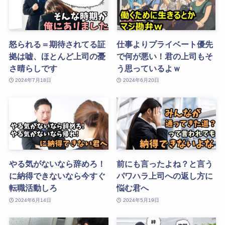
怒られる＝期待されてる証
仕事よりプライベート優先
拠は嘘、ほとんど上司の憂
で何が悪い！君の上司もそ
さ晴らしです
う思っているよｗ
2024年7月18日
2024年6月20日
やる気がないなら辞めろ！
前にも言ったよね？と言う
に納得できないなら今すぐ
パワハラ上司への返し方に
転職活動しろ
悩む君へ
2024年6月14日
2024年5月19日